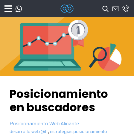
Coodex
Diseño web Alicante – Marketing o
Posicionamiento
en buscadores
Posicionamiento Web Alicante
desarrollo web @fr
,
estrategias posicionamiento