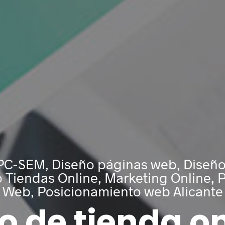
Acepto el
Aviso Legal
y la
In
ENVIAR
Re
Fi
De
int
C-SEM, Diseño páginas web, Diseño
De
opo
o Tiendas Online, Marketing Online,
Web, Posicionamiento web Alicante
o de tienda on