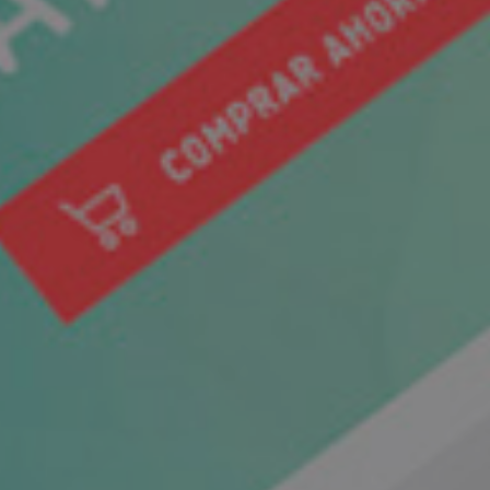
 nuestra
ultora
 online
CONTACTAS PARA
Servicios de Marketing
io de la Fuente, 6.
Desarrollo web corpora
Life & Business
Desarrollo de tienda on
paña
Quiero formar parte de
Coodex