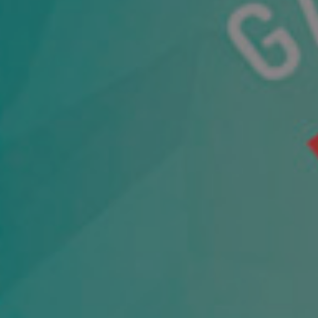
Contacta con
agencia cons
de marketing
Calle Perfecto Palac
Edificio Panoramis 
03003
·
Alicante
·
Es
966 263 049