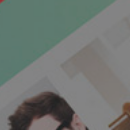
¿CÓMO NOS CONOCISTE?
 Online
Me recomendaron Coodex
tiva
Os encontré por Internet
line
He visto trabajos vuestros que
me han gustado