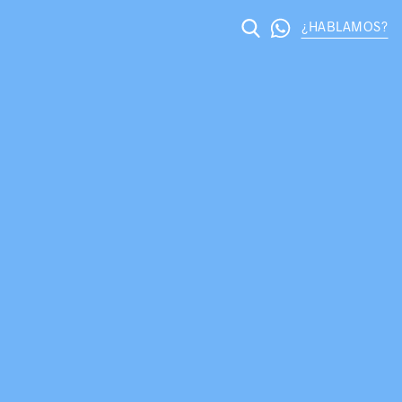
¿HABLAMOS?
 del marketi
licante – Posicionamiento web Alicante