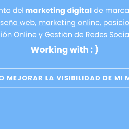
nto del
marketing digital
de marcas
iseño web
,
marketing online
,
posici
ón Online y Gestión de Redes Socia
Working with : )
Acepto el
Aviso Legal
y la
In
ENVIAR
Re
O MEJORAR LA VISIBILIDAD DE MI
Fi
De
int
De
opo