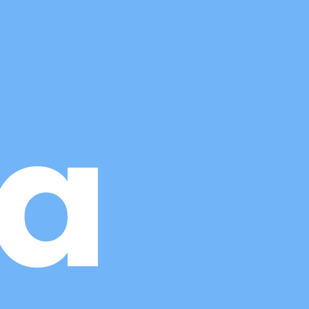
la
¿CÓMO NOS CONOCISTE?
 Online
Me recomendaron Coodex
tiva
Os encontré por Internet
line
He visto trabajos vuestros que
me han gustado