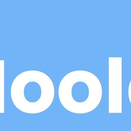
 nuestra
oo
ultora
 online
CONTACTAS PARA
Servicios de Marketing
io de la Fuente, 6.
Desarrollo web corpora
Life & Business
Desarrollo de tienda on
paña
Quiero formar parte de
Coodex