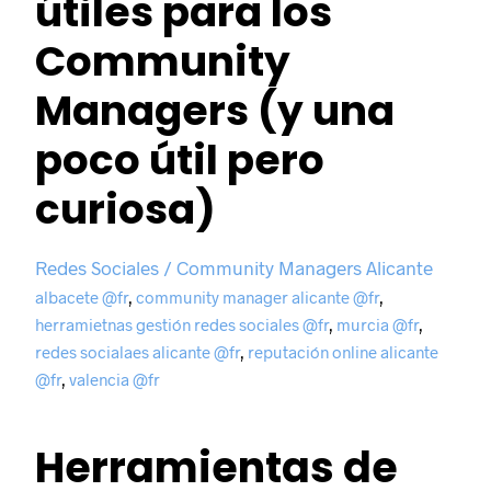
útiles para los
Community
Managers (y una
poco útil pero
curiosa)
Redes Sociales / Community Managers Alicante
albacete @fr
,
community manager alicante @fr
,
herramietnas gestión redes sociales @fr
,
murcia @fr
,
redes socialaes alicante @fr
,
reputación online alicante
@fr
,
valencia @fr
Herramientas de