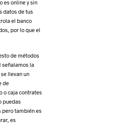
 es online y sin
os datos de tus
trola el banco
dos, por lo que el
resto de métodos
Política de Privacidad
l señalamos la
formación básica sobre protección de datos:
se llevan un
sponsable:
Coodex Marketing S.L.
nalidad:
Poder contactar directamente y atender la consulta del usuario.
e de
stinatarios:
No se cederán datos a terceros, salvo obligación legal o/y
erés vital.
 o caja contrates
rechos:
Tiene derecho de acceso, rectificación, cancelación,
to puedas
sición, portabilidad de datos y al olvido.
 pero también es
rar, es