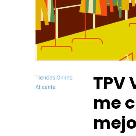
TPV V
Tiendas Online
Alicante
me c
mejo