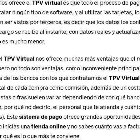
nos ofrece el
TPV virtual
es que todo el proceso de pago
lar ningún tipo de software, y al utilizar las tarjetas, l
n ser vistos por terceros, es decir que los datos los con
cargo se recibe al instante, con datos reales y actualiza
o es mucho menor.
el
TPV Virtual
nos ofrece muchas más ventajas que el 
Acepto el
Aviso Legal
y la
 pero no todo son ventajas, como inconveniente principa
In
s de los bancos con los que contratamos el
TPV Virtual
ENVIAR
Re
Fi
otal de cada compra como comisión, además de un cost
De
int
stas cifras suelen variar dependiendo de con qué banco
De
, por qué no decirlo, el personal que te atienda y cuán
opo
s). Este
sistema de pago
ofrece grandes oportunidades
o inicias una
tienda online
y no sabes cuánto vas a factu
 qué es lo que más te conviene.