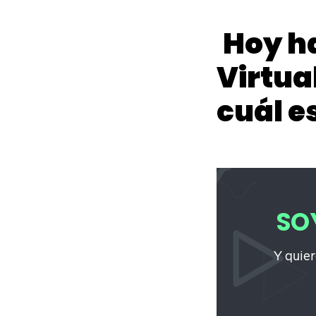
Hoy h
Virtua
cuál es
SO
Y quier