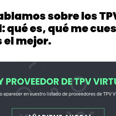
ablamos sobre los TP
l: qué es, qué me cues
 el mejor.
Y PROVEEDOR DE TPV VIRT
o aparecer en vuestro listado de proveedores de TPV V