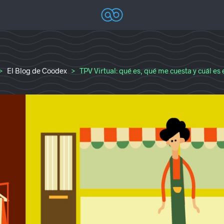
Coodex
Diseño web Alicante – Marketing online A
El Blog de Coodex
TPV Virtual: qué es, qué me cuesta y cuál es 