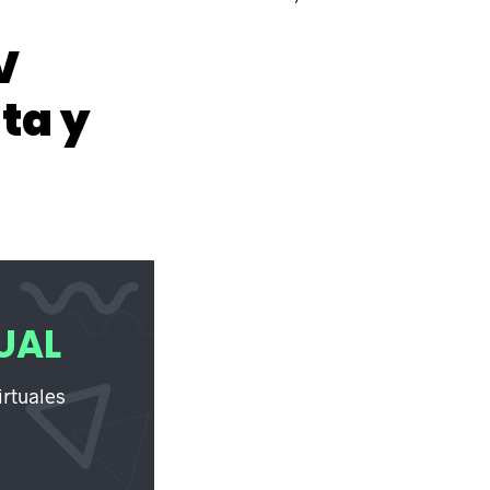
V
ta y
UAL
irtuales