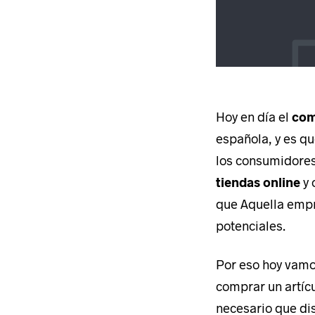
Hoy en día el
com
española, y es qu
los consumidore
tiendas online
y 
que Aquella empr
potenciales.
Por eso hoy vamo
comprar un artíc
necesario que d