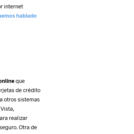
r internet
 hemos hablado
¿CÓMO NOS CONOCISTE?
online
que
 Online
Me recomendaron Coodex
rjetas de crédito
tiva
Os encontré por Internet
a otros sistemas
line
He visto trabajos vuestros que
Vista,
me han gustado
ara realizar
eguro. Otra de