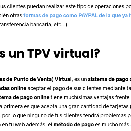
tus clientes puedan realizar este tipo de operaciones po
ién otras
formas de pago como PAYPAL de la que ya
transferencia bancaria, etc…).
 nuestra
ultora
s un TPV virtual?
 online
CONTACTAS PARA
es de Punto de Venta
)
Virtual
, es un
sistema de pago 
Servicios de Marketing
ndas online
aceptar el pago de sus clientes mediante ta
io de la Fuente, 6.
Desarrollo web corpora
stema de pago online
tiene muchísimas ventajas frente 
Life & Business
Desarrollo de tienda on
la primera es que acepta una gran cantidad de tarjetas (
paña
Quiero formar parte de
Coodex
, por lo que ninguno de tus clientes tendrá problemas p
 en tu web además, el
método de pago
es mucho más s