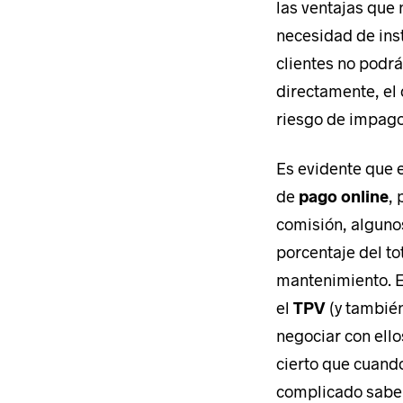
info@coodex.es
las ventajas que 
necesidad de insta
clientes no podrá
Síguenos
directamente, el 
riesgo de impag
Es evidente que 
de
pago online
,
comisión, alguno
porcentaje del t
Aviso Legal
mantenimiento. E
Política de privacidad
el
TPV
(y también
Política de cookies
Configuración de cookies
negociar con ello
© Copyright
Coodex
2026
cierto que cuand
complicado saber