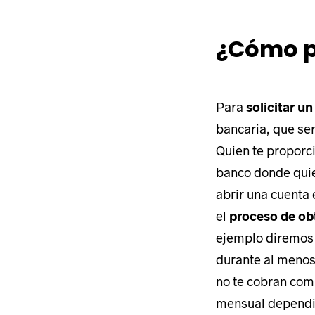
¿Cómo pu
Para
solicitar un
bancaria, que se
Quien te proporc
banco donde qui
abrir una cuenta 
el
proceso de ob
ejemplo diremos 
durante al meno
no te cobran comi
mensual dependie