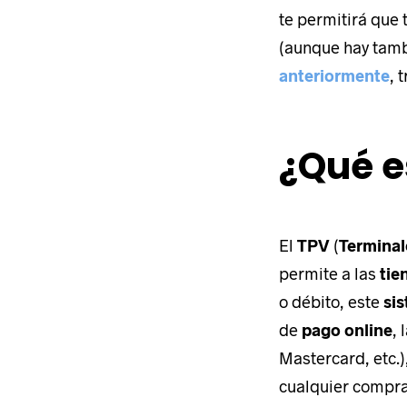
te permitirá que 
(aunque hay tamb
anteriormente
, 
Contacta con
agencia cons
¿Qué e
de marketing
El
TPV
(
Terminal
permite a las
tie
Calle Perfecto Palac
o débito, este
si
Edificio Panoramis 
de
pago online
, 
03003
·
Alicante
·
Es
Mastercard, etc.)
966 263 049
cualquier compra