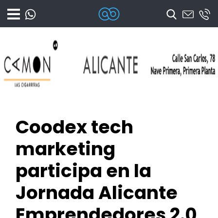
Coodex
Diseño web Alicante – Marketing o
Coodex tech
marketing
participa en la
Jornada Alicante
Emprendedores 2.0