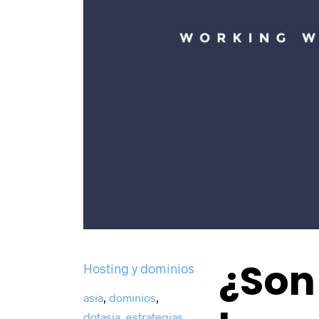
¿Son
Hosting y dominios
asia
,
dominios
,
dotasia
,
estrategias