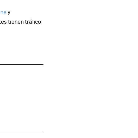
ine
y
tes tienen tráfico