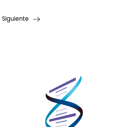
Siguiente
¿CÓMO NOS CONOCISTE?
 Online
Me recomendaron Coodex
tiva
Os encontré por Internet
line
He visto trabajos vuestros que
me han gustado