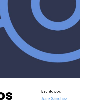
os
Escrito por:
José Sánchez