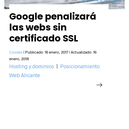
info@coodex.es
Google penalizará
Síguenos
las webs sin
certificado SSL
Coodex
|
Publicado:
16 enero, 2017
|
Actualizado:
16
enero, 2018
Hosting y dominios
|
Posicionamiento
Web Alicante
Aviso Legal
Política de privacidad
Política de cookies
Configuración de cookies
© Copyright
Coodex
2026