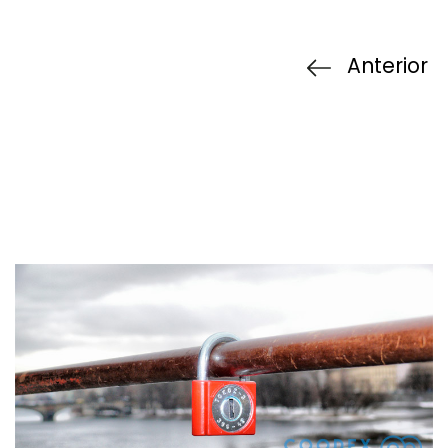
Anterior
Contacta con
agencia cons
de marketing
Calle Perfecto Palac
Edificio Panoramis 
03003
·
Alicante
·
Es
966 263 049