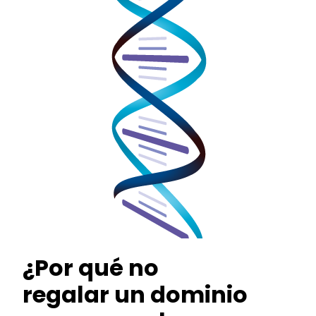
Política de Privacidad
formación básica sobre protección de datos:
sponsable:
Coodex Marketing S.L.
nalidad:
Poder contactar directamente y atender la consulta del usuario.
stinatarios:
No se cederán datos a terceros, salvo obligación legal o/y
erés vital.
rechos:
Tiene derecho de acceso, rectificación, cancelación,
sición, portabilidad de datos y al olvido.
¿Por qué no
regalar un dominio