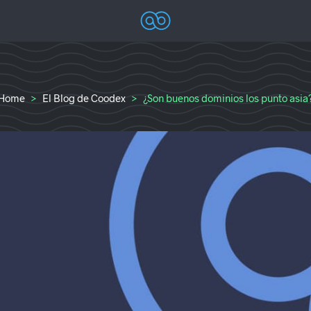
Coodex
Diseño web Alicante – Marketing online A
Home
El Blog de Coodex
¿Son buenos dominios los punto asia