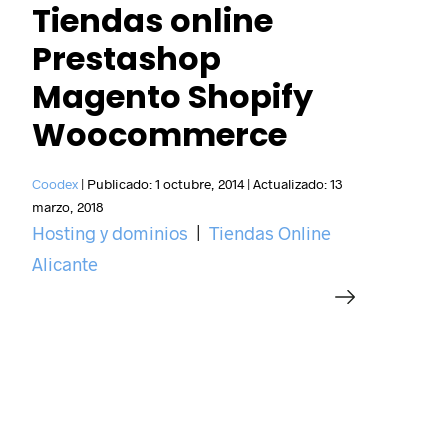
Tiendas online
Prestashop
Magento Shopify
Woocommerce
Coodex
|
Publicado:
1 octubre, 2014
|
Actualizado:
13
Acepto el
Aviso Legal
y la
marzo, 2018
Hosting y dominios
|
Tiendas Online
In
ENVIAR
Re
Alicante
Fi
De
int
De
opo