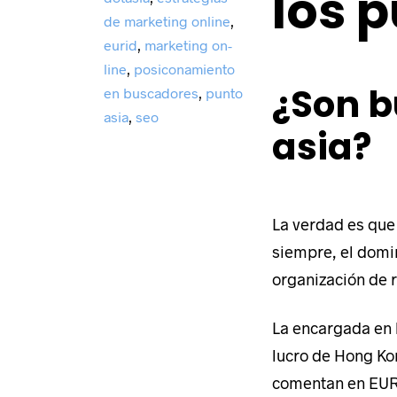
los 
de marketing online
,
eurid
,
marketing on-
line
,
posiconamiento
¿Son b
en buscadores
,
punto
asia
,
seo
asia?
La verdad es que
siempre, el domin
organización de 
La encargada en 
lucro de Hong Ko
comentan en EURi