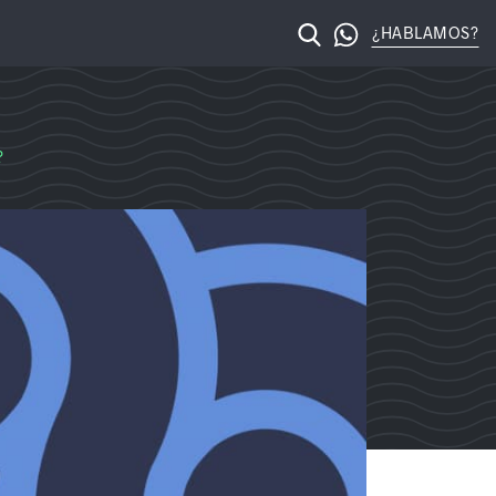
¿HABLAMOS?
licante – Posicionamiento web Alicante
?