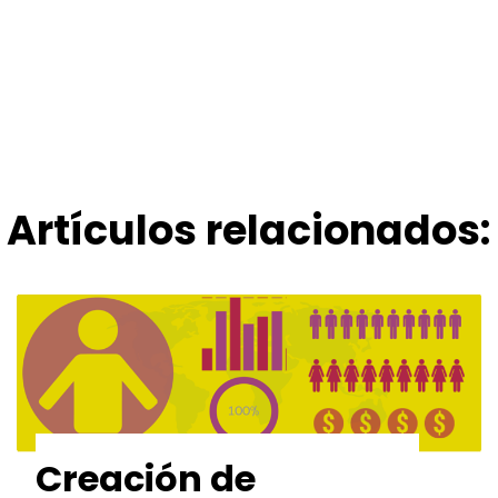
 nuestra
ultora
 online
Artículos relacionados:
CONTACTAS PARA
Servicios de Marketing
io de la Fuente, 6.
Desarrollo web corpora
Life & Business
Desarrollo de tienda on
paña
Quiero formar parte de
Coodex
Creación de