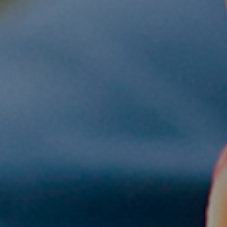
 nuestra
ultora
 online
CONTACTAS PARA
Servicios de Marketing
io de la Fuente, 6.
Desarrollo web corpora
Life & Business
Desarrollo de tienda on
paña
Quiero formar parte de
Coodex