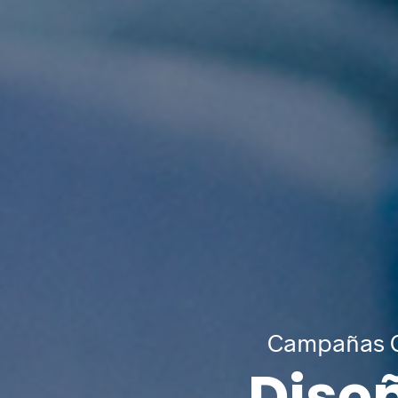
info@coodex.es
Síguenos
Aviso Legal
Política de privacidad
Política de cookies
Configuración de cookies
Campañas C
© Copyright
Coodex
2026
Dise