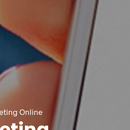
Política de Privacidad
formación básica sobre protección de datos:
sponsable:
Coodex Marketing S.L.
nalidad:
Poder contactar directamente y atender la consulta del usuario.
stinatarios:
No se cederán datos a terceros, salvo obligación legal o/y
erés vital.
rechos:
Tiene derecho de acceso, rectificación, cancelación,
sición, portabilidad de datos y al olvido.
ting Online
eting