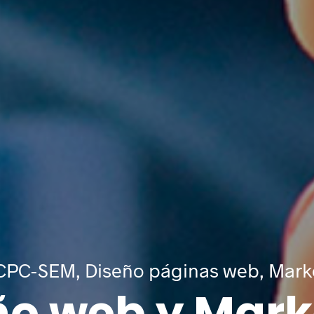
Acepto el
Aviso Legal
y la
In
ENVIAR
Re
Fi
De
int
De
opo
PC-SEM, Diseño páginas web, Marke
ño web y Mark