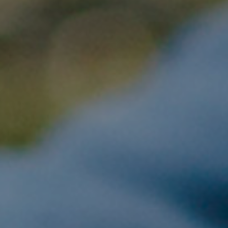
Contacta con
agencia cons
de marketing
Calle Perfecto Palac
Edificio Panoramis 
03003
·
Alicante
·
Es
966 263 049