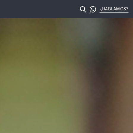
¿HABLAMOS?
licante – Posicionamiento web Alicante