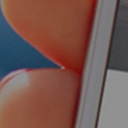
¿CÓMO NOS CONOCISTE?
 Online
Me recomendaron Coodex
tiva
Os encontré por Internet
line
He visto trabajos vuestros que
me han gustado