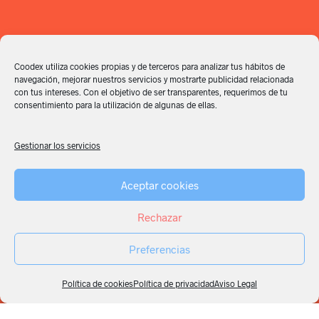
Coodex utiliza cookies propias y de terceros para analizar tus hábitos de
navegación, mejorar nuestros servicios y mostrarte publicidad relacionada
con tus intereses. Con el objetivo de ser transparentes, requerimos de tu
consentimiento para la utilización de algunas de ellas.
Gestionar los servicios
Aceptar cookies
Rechazar
Marketing online
Preferencias
Alicante
Política de cookies
Política de privacidad
Aviso Legal
Vamos a incrementar tus ventas. Las diversas