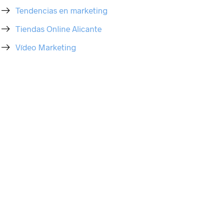
Tendencias en marketing
Tiendas Online Alicante
Vídeo Marketing
Política de Privacidad
formación básica sobre protección de datos:
sponsable:
Coodex Marketing S.L.
nalidad:
Poder contactar directamente y atender la consulta del usuario.
stinatarios:
No se cederán datos a terceros, salvo obligación legal o/y
erés vital.
rechos:
Tiene derecho de acceso, rectificación, cancelación,
sición, portabilidad de datos y al olvido.