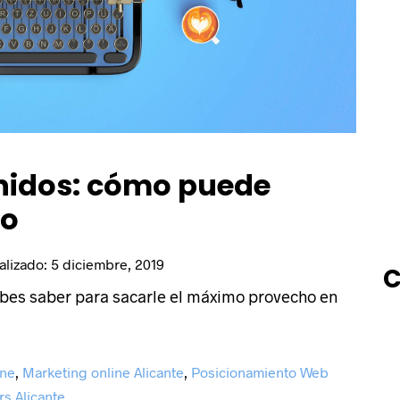
nidos: cómo puede
io
alizado:
5 diciembre, 2019
C
ebes saber para sacarle el máximo provecho en
ine
,
Marketing online Alicante
,
Posicionamiento Web
s Alicante