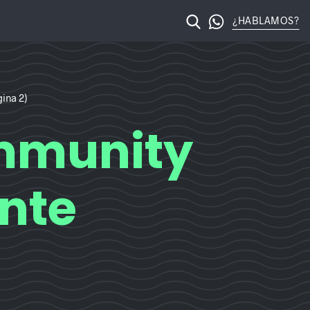
¿HABLAMOS?
licante – Posicionamiento web Alicante
ina 2)
ommunity
nte