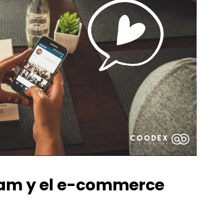
Acepto el
Aviso Legal
y la
In
ENVIAR
Re
Fi
De
int
De
opo
ram y el e-commerce