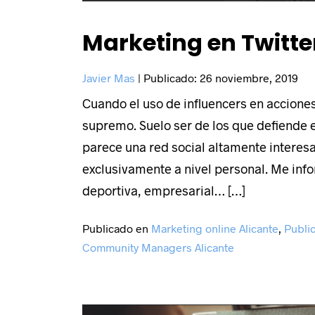
Marketing en Twitte
Contacta con
Javier Mas
|
Publicado:
26 noviembre, 2019
agencia cons
Cuando el uso de influencers en acciones
supremo. Suelo ser de los que defiende e
de marketing
parece una red social altamente interesa
exclusivamente a nivel personal. Me info
deportiva, empresarial… […]
Calle Perfecto Palac
Publicado en
Marketing online Alicante
,
Publi
Edificio Panoramis 
Community Managers Alicante
03003
·
Alicante
·
Es
966 263 049