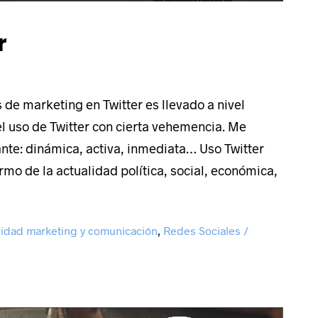
r
 nuestra
ultora
 de marketing en Twitter es llevado a nivel
l uso de Twitter con cierta vehemencia. Me
 online
nte: dinámica, activa, inmediata… Uso Twitter
rmo de la actualidad política, social, económica,
CONTACTAS PARA
Servicios de Marketing
io de la Fuente, 6.
Desarrollo web corpora
cidad marketing y comunicación
,
Redes Sociales /
Life & Business
Desarrollo de tienda on
paña
Quiero formar parte de
Coodex