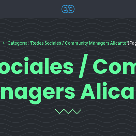
Coodex
Diseño web Alicante – Marketing online A
Categoría: "Redes Sociales / Community Managers Alicante"
(Pág
ociales / C
nagers Alica