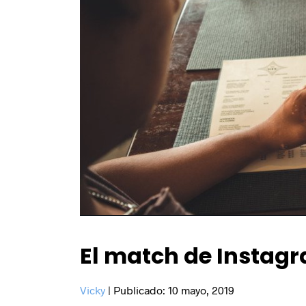
info@coodex.es
Síguenos
Aviso Legal
Política de privacidad
Política de cookies
El match de Instag
Configuración de cookies
© Copyright
Coodex
2026
Vicky
|
Publicado:
10 mayo, 2019