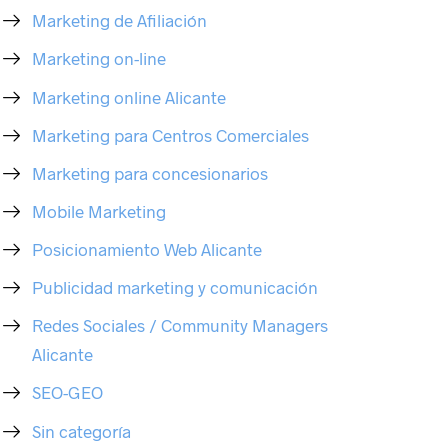
Marketing de Afiliación
Marketing on-line
Marketing online Alicante
Marketing para Centros Comerciales
Marketing para concesionarios
Mobile Marketing
Posicionamiento Web Alicante
¿CÓMO NOS CONOCISTE?
Publicidad marketing y comunicación
 Online
Me recomendaron Coodex
tiva
Os encontré por Internet
Redes Sociales / Community Managers
line
He visto trabajos vuestros que
Alicante
me han gustado
SEO-GEO
Sin categoría