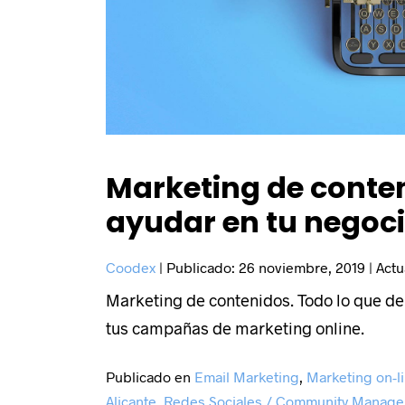
Marketing de conte
ayudar en tu negoc
Coodex
|
Publicado:
26 noviembre, 2019
|
Actu
Marketing de contenidos. Todo lo que d
tus campañas de marketing online.
Publicado en
Email Marketing
,
Marketing on-l
Alicante
,
Redes Sociales / Community Manager